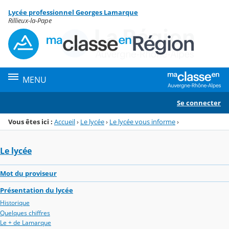
Panneau de gestion des cookies
Lycée professionnel Georges Lamarque
Menu de la rubrique
Contenu
Rillieux-la-Pape
MENU
Se connecter
Vous êtes ici :
Accueil
›
Le lycée
›
Le lycée vous informe
›
Le lycée
Mot du proviseur
Présentation du lycée
Historique
Quelques chiffres
Le + de Lamarque