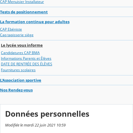
CAP Menuisier Installateur
Tests de positionnement
La formation continue pour adultes
CAP Ebéniste
Cap tapisserie siège
Le lycée vous informe
Candidatures CAP BMA
Informations Parents et Élèves
DATE DE RENTRÉE DES ÉLÈVES
Fournitures scolaires
L'Association sportive
Nos Rendez-vous
Données personnelles
Modifiée le mardi 22 juin 2021 10:59