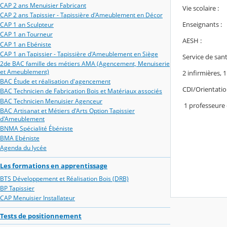
CAP 2 ans Menuisier Fabricant
Vie scolair
CAP 2 ans Tapissier - Tapissière d'Ameublement en Décor
Enseignan
CAP 1 an Sculpteur
CAP 1 an Tourneur
AESH 
CAP 1 an Ebéniste
CAP 1 an Tapissier - Tapissière d'Ameublement en Siège
Service de s
2de BAC famille des métiers AMA (Agencement, Menuiserie
et Ameublement)
2 infirmières, 
BAC Étude et réalisation d'agencement
CDI/Orientatio
BAC Technicien de Fabrication Bois et Matériaux associés
BAC Technicien Menuisier Agenceur
1 professeure 
BAC Artisanat et Métiers d'Arts Option Tapissier
d'Ameublement
BNMA Spécialité Ébéniste
BMA Ebéniste
Agenda du lycée
Les formations en apprentissage
BTS Développement et Réalisation Bois (DRB)
BP Tapissier
CAP Menuisier Installateur
Tests de positionnement