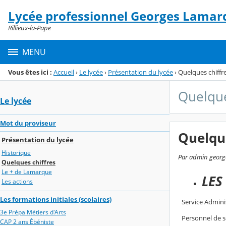
Panneau de gestion des cookies
Lycée professionnel Georges Lamar
Menu de la rubrique
Contenu
Rillieux-la-Pape
MENU
Vous êtes ici :
Accueil
›
Le lycée
›
Présentation du lycée
›
Quelques chiffr
Quelque
Le lycée
Mot du proviseur
Quelque
Présentation du lycée
Historique
Par admin george
Quelques chiffres
Le + de Lamarque
LES
Les actions
Les formations initiales (scolaires)
Service Adminis
3e Prépa Métiers d'Arts
Personnel de s
CAP 2 ans Ébéniste