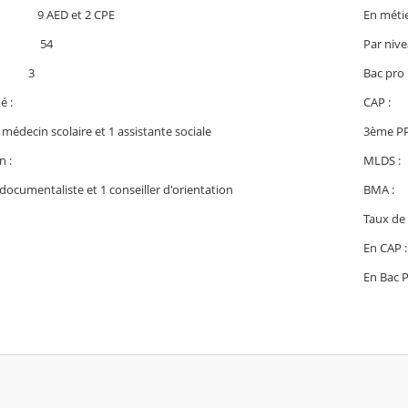
En métie
e : 9 AED et 2 CPE
Par nive
ts : 54
Bac pr
: 3
CAP :
anté :
3ème P
1 médecin scolaire et 1 assistante sociale
MLDS 
n :
BMA 
documentaliste et 1 conseiller d'orientation
Taux de 
En CA
En Bac 