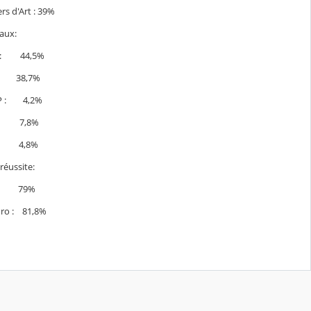
rs d'Art : 39%
aux:
o : 44,5%
 38,7%
P : 4,2%
: 7,8%
: 4,8%
réussite:
P : 79%
Pro : 81,8%