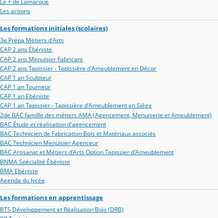
Le + de Lamarque
Les actions
Les formations initiales (scolaires)
3e Prépa Métiers d'Arts
CAP 2 ans Ébéniste
CAP 2 ans Menuisier Fabricant
CAP 2 ans Tapissier - Tapissière d'Ameublement en Décor
CAP 1 an Sculpteur
CAP 1 an Tourneur
CAP 1 an Ebéniste
CAP 1 an Tapissier - Tapissière d'Ameublement en Siège
2de BAC famille des métiers AMA (Agencement, Menuiserie et Ameublement)
BAC Étude et réalisation d'agencement
BAC Technicien de Fabrication Bois et Matériaux associés
BAC Technicien Menuisier Agenceur
BAC Artisanat et Métiers d'Arts Option Tapissier d'Ameublement
BNMA Spécialité Ébéniste
BMA Ebéniste
Agenda du lycée
Les formations en apprentissage
BTS Développement et Réalisation Bois (DRB)