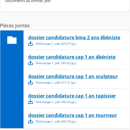
Documents au format .pdf
Pièces jointes
dossier candidature bma 2 ans ébéniste
Télécharger
( .
pdf
,
429.07
ko
)
dossier candidature cap 1 an ébéniste
Télécharger
( .
pdf
,
399.42
ko
)
dossier candidature cap 1 an sculpteur
Télécharger
( .
pdf
,
417.31
ko
)
dossier candidature cap 1 an tapissier
Télécharger
( .
pdf
,
395.53
ko
)
dossier candidature cap 1 an tourneur
Télécharger
( .
pdf
,
400.76
ko
)