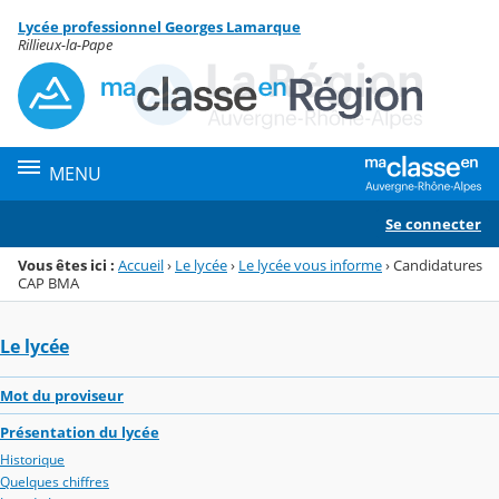
Panneau de gestion des cookies
Lycée professionnel Georges Lamarque
Menu de la rubrique
Contenu
Rillieux-la-Pape
MENU
Se connecter
Vous êtes ici :
Accueil
›
Le lycée
›
Le lycée vous informe
›
Candidatures
CAP BMA
Le lycée
Mot du proviseur
Présentation du lycée
Historique
Quelques chiffres