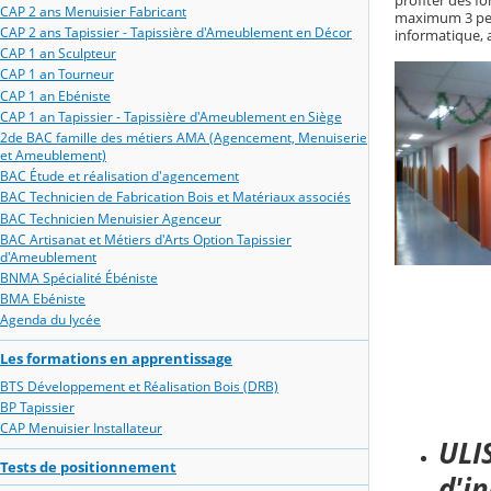
profiter des f
CAP 2 ans Menuisier Fabricant
maximum 3 pers
CAP 2 ans Tapissier - Tapissière d'Ameublement en Décor
informatique, ac
CAP 1 an Sculpteur
CAP 1 an Tourneur
CAP 1 an Ebéniste
CAP 1 an Tapissier - Tapissière d'Ameublement en Siège
2de BAC famille des métiers AMA (Agencement, Menuiserie
et Ameublement)
BAC Étude et réalisation d'agencement
BAC Technicien de Fabrication Bois et Matériaux associés
BAC Technicien Menuisier Agenceur
BAC Artisanat et Métiers d'Arts Option Tapissier
d'Ameublement
BNMA Spécialité Ébéniste
BMA Ebéniste
Agenda du lycée
Les formations en apprentissage
BTS Développement et Réalisation Bois (DRB)
BP Tapissier
CAP Menuisier Installateur
ULIS
Tests de positionnement
d'in