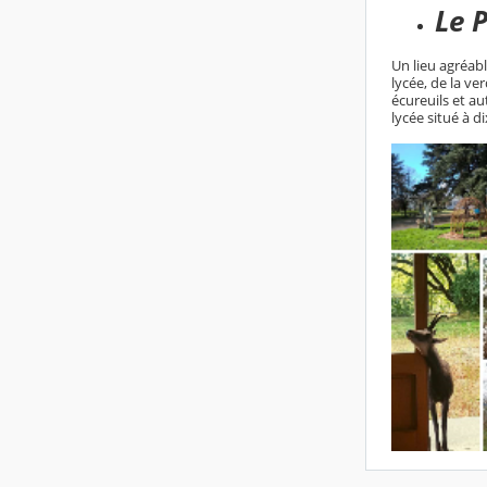
Le 
Un lieu agréabl
lycée, de la ve
écureuils et a
lycée situé à d