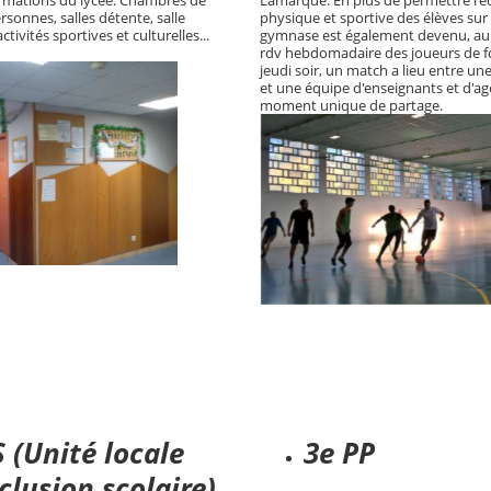
ormations du lycée. Chambres de
Lamarque. En plus de permettre l'é
onnes, salles détente, salle
physique et sportive des élèves sur 
tivités sportives et culturelles...
gymnase est également devenu, au f
rdv hebdomadaire des joueurs de f
jeudi soir, un match a lieu entre un
et une équipe d'enseignants et d'ag
moment unique de partage.
 (Unité locale
3e PP
clusion scolaire)