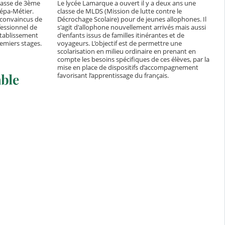
lasse de 3ème
Le lycée Lamarque a ouvert il y a deux ans une
épa-Métier.
classe de MLDS (Mission de lutte contre le
 convaincus de
Décrochage Scolaire) pour de jeunes allophones. Il
fessionnel de
s'agit d'allophone nouvellement arrivés mais aussi
établissement
d'enfants issus de familles itinérantes et de
remiers stages.
voyageurs. L’objectif est de permettre une
scolarisation en milieu ordinaire en prenant en
compte les besoins spécifiques de ces élèves, par la
mise en place de dispositifs d’accompagnement
favorisant l’apprentissage du français.