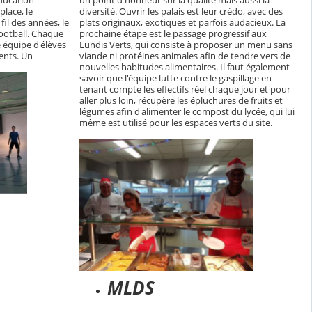
ducation
un point d'honneur sur la qualité mais aussi la
place, le
diversité. Ouvrir les palais est leur crédo, avec des
il des années, le
plats originaux, exotiques et parfois audacieux. La
ootball. Chaque
prochaine étape est le passage progressif aux
e équipe d'élèves
Lundis Verts, qui consiste à proposer un menu sans
ents. Un
viande ni protéines animales afin de tendre vers de
nouvelles habitudes alimentaires. Il faut également
savoir que l'équipe lutte contre le gaspillage en
tenant compte les effectifs réel chaque jour et pour
aller plus loin, récupère les épluchures de fruits et
légumes afin d'alimenter le compost du lycée, qui lui
même est utilisé pour les espaces verts du site.
MLDS