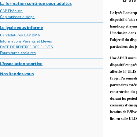
La formation continue pour adultes
CAP Ebéniste
Le lycée Lamarqu
Cap tapisserie siège
dispositif d’aide 
handicap et ayan
Le lycée vous informe
L’inclusion dans l
Candidatures CAP BMA
l’objectif du dis
Informations Parents et Élèves
DATE DE RENTRÉE DES ÉLÈVES
particuliers des j
Fournitures scolaires
Une AESH mutuali
L'Association sportive
dispositif est pré
affectée à l’ULI
Nos Rendez-vous
Projet Personnalis
partenaires extér
construction du p
durant les périod
créneaux d’ensei
besoins de l’élèv
lieu en salle ULI