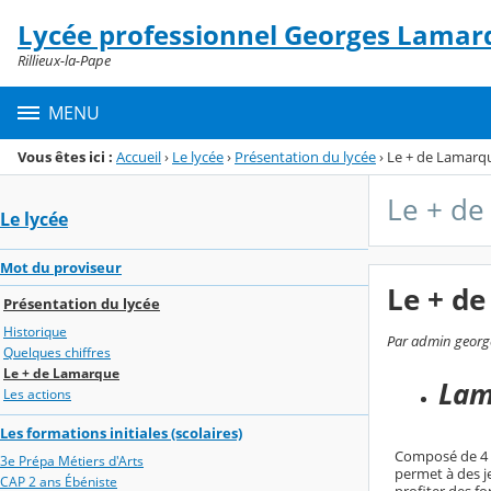
Panneau de gestion des cookies
Lycée professionnel Georges Lamar
Menu de la rubrique
Contenu
Rillieux-la-Pape
MENU
Vous êtes ici :
Accueil
›
Le lycée
›
Présentation du lycée
›
Le + de Lamarq
Le + d
Le lycée
Mot du proviseur
Le + d
Présentation du lycée
Historique
Par admin george
Quelques chiffres
Le + de Lamarque
Lam
Les actions
Les formations initiales (scolaires)
Composé de 4 do
3e Prépa Métiers d'Arts
permet à des j
CAP 2 ans Ébéniste