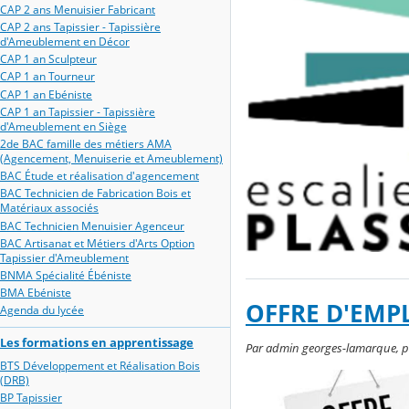
CAP 2 ans Menuisier Fabricant
CAP 2 ans Tapissier - Tapissière
d'Ameublement en Décor
CAP 1 an Sculpteur
CAP 1 an Tourneur
CAP 1 an Ebéniste
CAP 1 an Tapissier - Tapissière
d'Ameublement en Siège
2de BAC famille des métiers AMA
(Agencement, Menuiserie et Ameublement)
BAC Étude et réalisation d'agencement
BAC Technicien de Fabrication Bois et
Matériaux associés
BAC Technicien Menuisier Agenceur
BAC Artisanat et Métiers d'Arts Option
Tapissier d'Ameublement
BNMA Spécialité Ébéniste
BMA Ebéniste
OFFRE D'EMP
Agenda du lycée
Les formations en apprentissage
Par admin georges-lamarque, pu
BTS Développement et Réalisation Bois
(DRB)
BP Tapissier