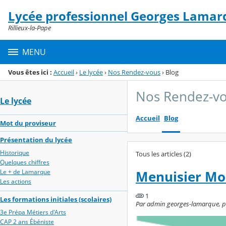
Panneau de gestion des cookies
Lycée professionnel Georges Lamar
Menu de la rubrique
Contenu
Rillieux-la-Pape
MENU
Vous êtes ici :
Accueil
›
Le lycée
›
Nos Rendez-vous
›
Blog
Nos Rendez-v
Le lycée
Accueil
Blog
Mot du proviseur
Présentation du lycée
Historique
Tous les articles (2)
Quelques chiffres
Le + de Lamarque
Menuisier Mo
Les actions
1
Les formations initiales (scolaires)
Par admin georges-lamarque, pub
3e Prépa Métiers d'Arts
CAP 2 ans Ébéniste