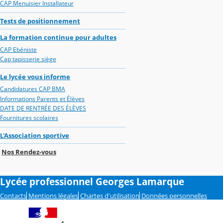
CAP Menuisier Installateur
Tests de positionnement
La formation continue pour adultes
CAP Ebéniste
Cap tapisserie siège
Le lycée vous informe
Candidatures CAP BMA
Informations Parents et Élèves
DATE DE RENTRÉE DES ÉLÈVES
Fournitures scolaires
L'Association sportive
Nos Rendez-vous
Lycée professionnel Georges Lamarque
Contacts
Mentions légales
Chartes d'utilisation
Données personnelles