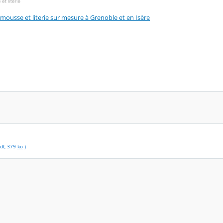
ousse et literie sur mesure à Grenoble et en Isère
df
,
379
ko
)