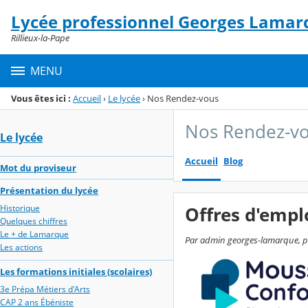
Panneau de gestion des cookies
Lycée professionnel Georges Lamar
Menu de la rubrique
Contenu
Rillieux-la-Pape
MENU
Vous êtes ici :
Accueil
›
Le lycée
›
Nos Rendez-vous
Nos Rendez-v
Le lycée
Accueil
Blog
Mot du proviseur
Présentation du lycée
Historique
Offres d'emplo
Quelques chiffres
Le + de Lamarque
Par admin georges-lamarque, pub
Les actions
Les formations initiales (scolaires)
3e Prépa Métiers d'Arts
CAP 2 ans Ébéniste