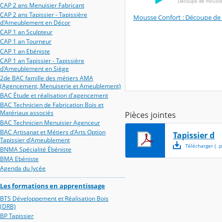
CAP 2 ans Menuisier Fabricant
CAP 2 ans Tapissier - Tapissière
Mousse Confort : Découpe de m
d'Ameublement en Décor
CAP 1 an Sculpteur
CAP 1 an Tourneur
CAP 1 an Ebéniste
CAP 1 an Tapissier - Tapissière
d'Ameublement en Siège
2de BAC famille des métiers AMA
(Agencement, Menuiserie et Ameublement)
BAC Étude et réalisation d'agencement
BAC Technicien de Fabrication Bois et
Matériaux associés
Pièces jointes
BAC Technicien Menuisier Agenceur
BAC Artisanat et Métiers d'Arts Option
Tapissier d
Tapissier d'Ameublement
Télécharger
( .
p
BNMA Spécialité Ébéniste
BMA Ebéniste
Agenda du lycée
Les formations en apprentissage
BTS Développement et Réalisation Bois
(DRB)
BP Tapissier