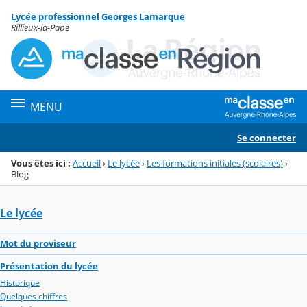
Panneau de gestion des cookies
Lycée professionnel Georges Lamarque
Menu de la rubrique
Contenu
Rillieux-la-Pape
MENU
Se connecter
Vous êtes ici :
Accueil
›
Le lycée
›
Les formations initiales (scolaires)
›
Blog
Le lycée
Mot du proviseur
Présentation du lycée
Historique
Quelques chiffres