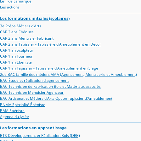
Le + de Lamarque
Les actions
Les formations initiales (scolaires)
3e Prépa Métiers d'Arts
CAP 2 ans Ébéniste
CAP 2 ans Menuisier Fabricant
CAP 2 ans Tapissier - Tapissière d'Ameublement en Décor
CAP 1 an Sculpteur
CAP 1 an Tourneur
CAP 1 an Ebéniste
CAP 1 an Tapissier - Tapissière d'Ameublement en Siège
2de BAC famille des métiers AMA (Agencement, Menuiserie et Ameublement)
BAC Étude et réalisation d'agencement
BAC Technicien de Fabrication Bois et Matériaux associés
BAC Technicien Menuisier Agenceur
BAC Artisanat et Métiers d'Arts Option Tapissier d'Ameublement
BNMA Spécialité Ébéniste
BMA Ebéniste
Agenda du lycée
Les formations en apprentissage
BTS Développement et Réalisation Bois (DRB)