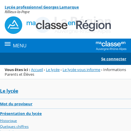
Panneau de gestion des cookies
Lycée professionnel Georges Lamarque
Menu de la rubrique
Contenu
Rillieux-la-Pape
MENU
Se connecter
Vous êtes ici :
Accueil
›
Le lycée
›
Le lycée vous informe
›
Informations
Parents et Élèves
Le lycée
Mot du proviseur
Présentation du lycée
Historique
Quelques chiffres