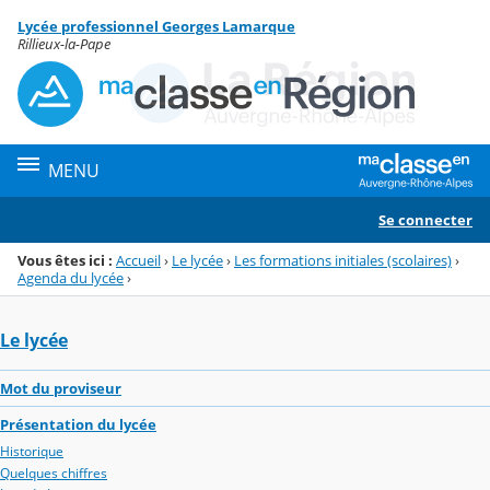
Panneau de gestion des cookies
Lycée professionnel Georges Lamarque
Menu de la rubrique
Contenu
Rillieux-la-Pape
MENU
Se connecter
Vous êtes ici :
Accueil
›
Le lycée
›
Les formations initiales (scolaires)
›
Agenda du lycée
›
Le lycée
Mot du proviseur
Présentation du lycée
Historique
Quelques chiffres