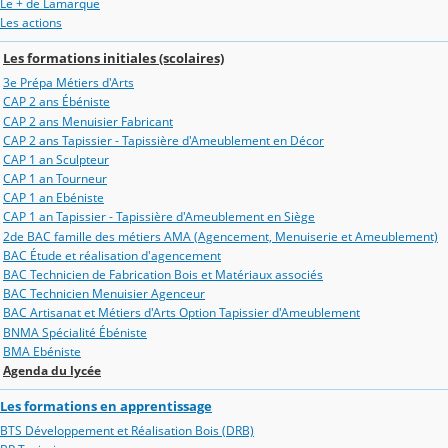
Le + de Lamarque
Les actions
Les formations initiales (scolaires)
3e Prépa Métiers d'Arts
CAP 2 ans Ébéniste
CAP 2 ans Menuisier Fabricant
CAP 2 ans Tapissier - Tapissière d'Ameublement en Décor
CAP 1 an Sculpteur
CAP 1 an Tourneur
CAP 1 an Ebéniste
CAP 1 an Tapissier - Tapissière d'Ameublement en Siège
2de BAC famille des métiers AMA (Agencement, Menuiserie et Ameublement)
BAC Étude et réalisation d'agencement
BAC Technicien de Fabrication Bois et Matériaux associés
BAC Technicien Menuisier Agenceur
BAC Artisanat et Métiers d'Arts Option Tapissier d'Ameublement
BNMA Spécialité Ébéniste
BMA Ebéniste
Agenda du lycée
Les formations en apprentissage
BTS Développement et Réalisation Bois (DRB)