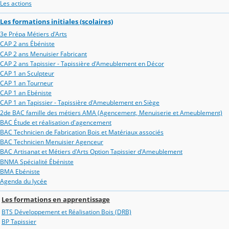
Les actions
Les formations initiales (scolaires)
3e Prépa Métiers d'Arts
CAP 2 ans Ébéniste
CAP 2 ans Menuisier Fabricant
CAP 2 ans Tapissier - Tapissière d'Ameublement en Décor
CAP 1 an Sculpteur
CAP 1 an Tourneur
CAP 1 an Ebéniste
CAP 1 an Tapissier - Tapissière d'Ameublement en Siège
2de BAC famille des métiers AMA (Agencement, Menuiserie et Ameublement)
BAC Étude et réalisation d'agencement
BAC Technicien de Fabrication Bois et Matériaux associés
BAC Technicien Menuisier Agenceur
BAC Artisanat et Métiers d'Arts Option Tapissier d'Ameublement
BNMA Spécialité Ébéniste
BMA Ebéniste
Agenda du lycée
Les formations en apprentissage
BTS Développement et Réalisation Bois (DRB)
BP Tapissier