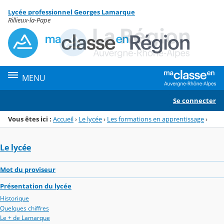
Panneau de gestion des cookies
Lycée professionnel Georges Lamarque
Menu de la rubrique
Contenu
Rillieux-la-Pape
MENU
Se connecter
Vous êtes ici :
Accueil
›
Le lycée
›
Les formations en apprentissage
›
Le lycée
Mot du proviseur
Présentation du lycée
Historique
Quelques chiffres
Le + de Lamarque