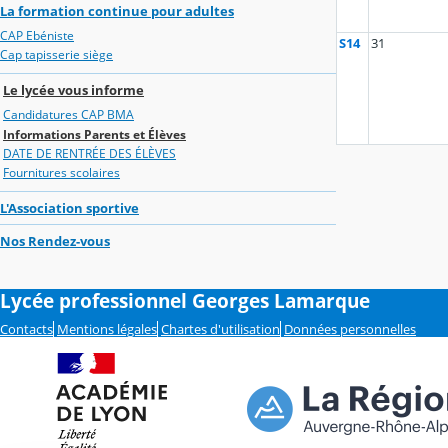
La formation continue pour adultes
CAP Ebéniste
S14
31
Cap tapisserie siège
Le lycée vous informe
Candidatures CAP BMA
Informations Parents et Élèves
DATE DE RENTRÉE DES ÉLÈVES
Fournitures scolaires
L'Association sportive
Nos Rendez-vous
Lycée professionnel Georges Lamarque
Contacts
Mentions légales
Chartes d'utilisation
Données personnelles