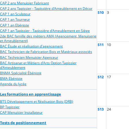
CAP 2 ans Menuisier Fabricant
CAP 2 ans Tapissier - Tapissière d'Ameublement en Décor
S10
3
CAP 1 an Sculpteur
CAP 1 an Tourneur
CAP 1 an Ebéniste
CAP 1 an Tapissier - Tapissière d'Ameublement en Siège
2de BAC famille des métiers AMA (Agencement, Menuiserie
et Ameublement)
S11
10
BAC Étude et réalisation d'agencement
BAC Technicien de Fabrication Bois et Matériaux associés
BAC Technicien Menuisier Agenceur
BAC Artisanat et Métiers d'Arts Option Tapissier
d'Ameublement
BNMA Spécialité Ébéniste
S12
17
BMA Ebéniste
Agenda du lycée
Les formations en apprentissage
BTS Développement et Réalisation Bois (DRB)
BP Tapissier
S13
24
CAP Menuisier Installateur
Tests de positionnement