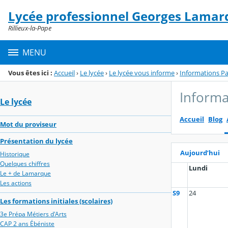
Panneau de gestion des cookies
Lycée professionnel Georges Lamar
Menu de la rubrique
Contenu
Rillieux-la-Pape
MENU
Vous êtes ici :
Accueil
›
Le lycée
›
Le lycée vous informe
›
Informations Pa
Informa
Le lycée
Accueil
Blog
Mot du proviseur
Présentation du lycée
Aujourd’hui
Historique
Quelques chiffres
Lundi
Le + de Lamarque
Les actions
S9
24
Les formations initiales (scolaires)
3e Prépa Métiers d'Arts
CAP 2 ans Ébéniste